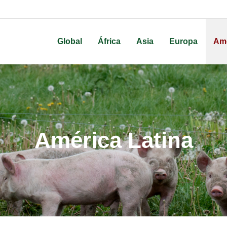
Global
África
Asia
Europa
Amé
América Latina