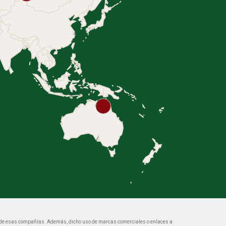
n de esas compañías. Además, dicho uso de marcas comerciales o enlaces a