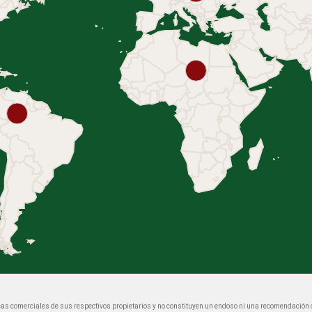
as comerciales de sus respectivos propietarios y no constituyen un endoso ni una recomendació