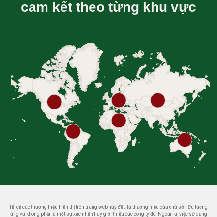
cam kết theo từng khu vực
Tất cả các thương hiệu hiển thị trên trang web này đều là thương hiệu của chủ sở hữu tương
ứng và không phải là một sự xác nhận hay giới thiệu các công ty đó. Ngoài ra, việc sử dụng