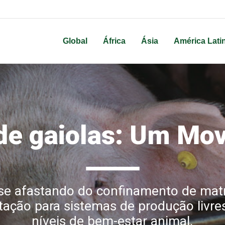
Global
África
Ásia
América Lati
 de gaiolas: Um Mo
―
se afastando do confinamento de matr
tação para sistemas de produção livr
níveis de bem-estar animal.