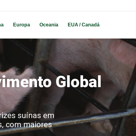
na
Europa
Oceania
EUA / Canadá
vimento Global
izes suínas em
es, com maiores